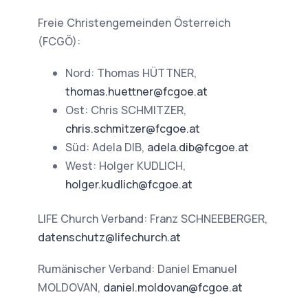
Freie Christengemeinden Österreich
(FCGÖ):
Nord: Thomas HÜTTNER,
thomas.huettner@fcgoe.at
Ost: Chris SCHMITZER,
chris.schmitzer@fcgoe.at
Süd: Adela DIB,
adela.dib@fcgoe.at
West: Holger KUDLICH,
holger.kudlich@fcgoe.at
LIFE Church Verband: Franz SCHNEEBERGER,
datenschutz@lifechurch.at
Rumänischer Verband: Daniel Emanuel
MOLDOVAN,
daniel.moldovan@fcgoe.at